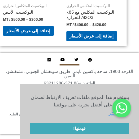
البوكسيت المتكلس الحراري
البوكسيت المتكلس الحراري
البوكسيت المكلس مع 85٪
البوكسيت الأبيض
Al2O3 للحرارة
/ MT
$
500.00
–
$
300.00
/ MT
$
400.00
–
$
420.00
إضافة إلى عرض الأسعار
إضافة إلى عرض الأسعار
الغرفة 1903، ساحة ياكسين تايمز، طريق سونغشان الجنوبي، تشنغتشو،
الصين
الهاتف: +86 371-63211286
البريد الإلكتروني: 2282814432@qq.com
يستخدم هذا الموقع ملفات تعريف الارتباط لضمان
الفاكس: +86-371-60305637
حصولك على أفضل تجربة على موقعنا.
الهاتف: +86 15890627213
يتعلم أكثر
© 2010-2020 شركة Henan Sicheng Abrasives Tech Co., Ltd. حقوق الطبع
والنشر
خريطة الموقع
فهمتها!