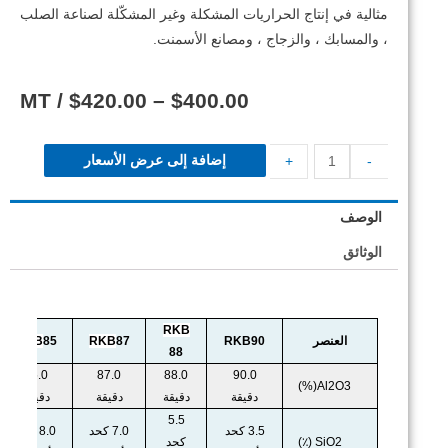
مثالية في إنتاج الحراريات المشكلة وغير المشكّلة لصناعة الصلب
، والمسابك ، والزجاج ، ومصانع الأسمنت.
/ MT
$
420.00
–
$
400.00
إضافة إلى عرض الأسعار
+
-
الوصف
الوثائق
RKB
العنصر
RKB90
87
RKB
85
RKB
88
85.0
87.0
88.0
90.0
Al2O3(%)
دقيقة
دقيقة
دقيقة
دقيقة
5.5
3.5 كحد
7.0 كحد
8.0 كحد
SiO2 (٪)
كحد