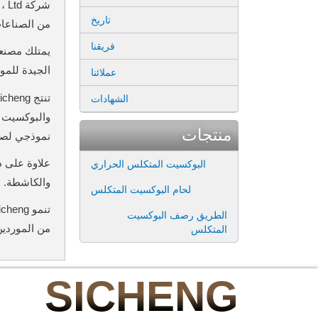
تاريخ
من الصناعات
فريقنا
يمتلك مصنعنا
الجيدة للمو
عملائنا
الشهادات
والبوكسيت ب
منتجات
نموذجي لصب
علاوة على ذ
البوكسيت المتكلس الحراري
والكاشطة.
لحام البوكسيت المتكلس
تنمو Sicheng بسرعة في السنوات الأخيرة وتتمسك باستمرار بمبدأ الجودة الأولى وأفضل خدمة والسعر الأخير.
الطريق رصف البوكسيت
من الموردين
المتكلس
SICHENG