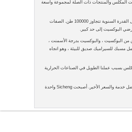
مستثمر ومنتج ومورد للبوكسيت المكلس والمنتجات ذات الصلة لمجموعة واسعة
لسنوية تتجاوز 100000 طن.
الصفات
 يرضي البوكسيت إلى حد كبير.
اللحام ، والبوكسيت HFST ، وعوازل البورسلين من البوكسيت ، والبوكسيت بدرجة الأسمنت ،
مل مسبك للسيراميك صديق للبيئة ، وهو اتجاه
المكلس بسبب عملنا الطويل في الصناعات الحرارية
أصبحت Sicheng واحدة